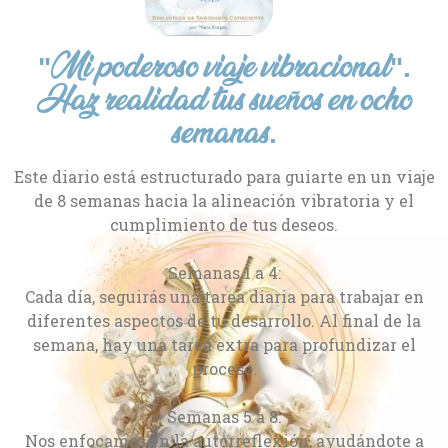
"Mi poderoso viaje vibracional".
Haz realidad tus sueños en ocho
semanas.
Este diario está estructurado para guiarte en un viaje
de 8 semanas hacia la alineación vibratoria y el
cumplimiento de tus deseos.
Semanas 1 a 4:
Cada día, seguirás una tarea diaria para trabajar en
diferentes aspectos de tu desarrollo. Al final de la
semana, hay una tarea extra para profundizar el
proceso.
Semanas 5 a 8:
Nos enfocamos en la autorreflexión, ayudándote a