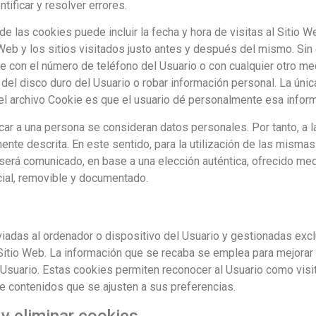
tificar y resolver errores.
e las cookies puede incluir la fecha y hora de visitas al Sitio W
Web y los sitios visitados justo antes y después del mismo. Si
 con el número de teléfono del Usuario o con cualquier otro me
del disco duro del Usuario o robar información personal. La úni
el archivo Cookie es que el usuario dé personalmente esa informa
car a una persona se consideran datos personales. Por tanto, a 
mente descrita. En este sentido, para la utilización de las mism
será comunicado, en base a una elección auténtica, ofrecido med
icial, removible y documentado.
iadas al ordenador o dispositivo del Usuario y gestionadas ex
Sitio Web. La información que se recaba se emplea para mejorar l
suario. Estas cookies permiten reconocer al Usuario como visit
le contenidos que se ajusten a sus preferencias.
 y eliminar cookies